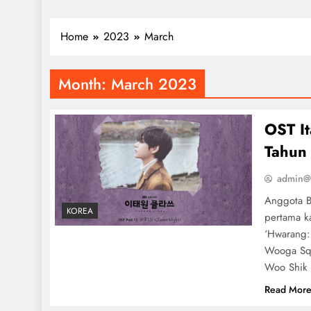
Home
2023
March
Month:
March 2023
OST I
Tahun
admin@
Anggota B
KOREA
pertama ka
‘Hwarang:
Wooga Squ
Woo Shik 
Read Mor