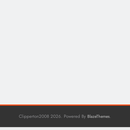
Clipperton2008 2026. Powered By
.
BlazeThemes