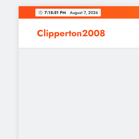
Skip
7:15:52 PM
August 7, 2026
to
content
Clipperton2008
Online News