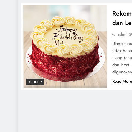
Rekome
dan Le
admin@
Ulang tah
tidak her
ulang tah
dan lezat.
digunakan
Read Mor
KULINER