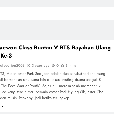
taewon Class Buatan V BTS Rayakan Ulang
 Ke-3
clipperton2008
3 years ago
0
3 mins
TS, V dan aktor Park Seo Joon adalah dua sahabat terkenal yang
li berkenalan satu sama lain di lokasi syuting drama saeguk K
 The Poet Warrior Youth’ Sejak itu, mereka telah membentuk
ad yang terdiri dari pemain costar Park Hyung Sik, aktor Choi
dan musisi Peakboy. Jadi ketika terungkap…
e