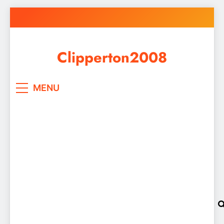
Rekomendasi Jenis Rasa Kue Ulang Tahun
Skip
yang Unik dan Lezat
to
content
Clipperton2008
Online News
MENU
Jennie Terlihat di Acara Balenciaga