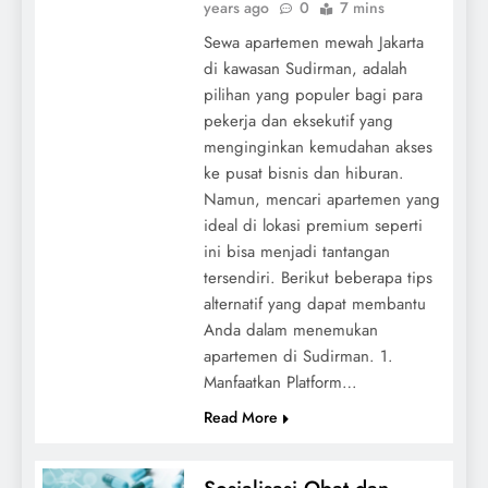
years ago
0
7 mins
Sewa apartemen mewah Jakarta
di kawasan Sudirman, adalah
pilihan yang populer bagi para
pekerja dan eksekutif yang
menginginkan kemudahan akses
ke pusat bisnis dan hiburan.
Namun, mencari apartemen yang
Rekomendasi Tempat Kuliner Semarang
ideal di lokasi premium seperti
ini bisa menjadi tantangan
tersendiri. Berikut beberapa tips
alternatif yang dapat membantu
Anda dalam menemukan
apartemen di Sudirman. 1.
Manfaatkan Platform…
Read More