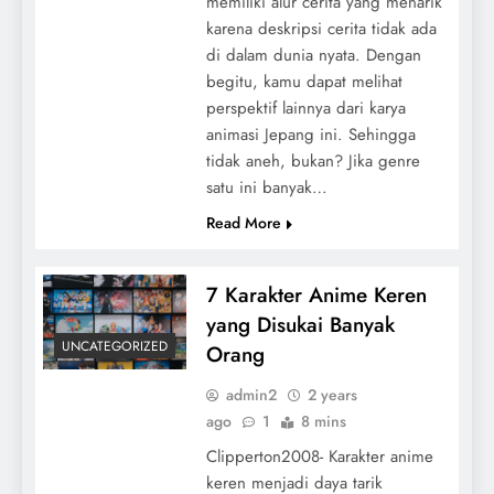
memiliki alur cerita yang menarik
karena deskripsi cerita tidak ada
di dalam dunia nyata. Dengan
Rekomendasi Jenis Rasa Kue Ulang Tahun
begitu, kamu dapat melihat
yang Unik dan Lezat
perspektif lainnya dari karya
animasi Jepang ini. Sehingga
tidak aneh, bukan? Jika genre
satu ini banyak…
Read More
7 Karakter Anime Keren
yang Disukai Banyak
UNCATEGORIZED
Orang
admin2
2 years
ago
1
8 mins
Jennie Terlihat di Acara Balenciaga
Clipperton2008- Karakter anime
keren menjadi daya tarik