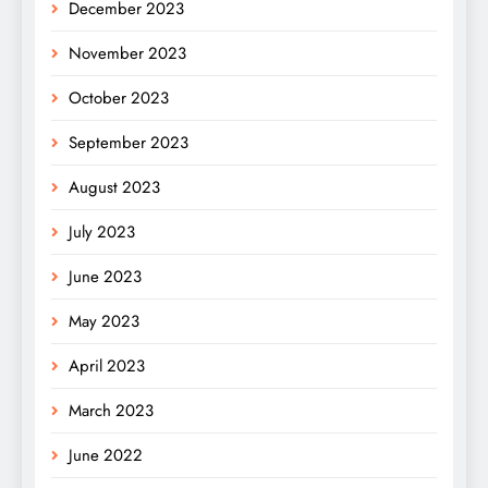
December 2023
November 2023
October 2023
September 2023
August 2023
July 2023
June 2023
May 2023
April 2023
March 2023
June 2022