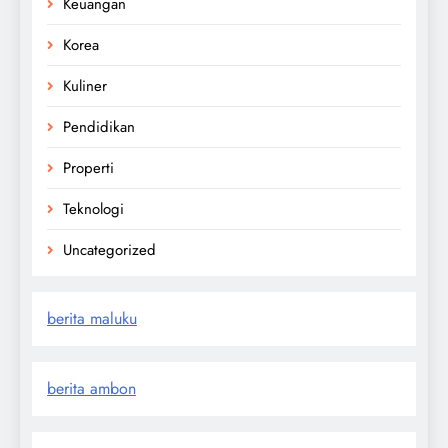
Keuangan
Korea
Kuliner
Pendidikan
Properti
Teknologi
Uncategorized
berita maluku
berita ambon