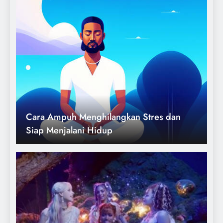
Cara Ampuh Menghilangkan Stres dan
Siap Menjalani Hidup