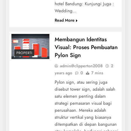
hotel Bandung: Kunjungi Juga :
Wedding…
Read More
Membangun Identitas
Visual: Proses Pembuatan
PROPERTI
Pylon Sign
admin@clipperton2008
2
years ago
0
7 mins
Pylon sign, atau sering juga
disebut tower sign, adalah salah
satu elemen penting dalam
strategi pemasaran visual bagi
perusahaan. Mereka adalah
struktur vertikal yang biasanya
ditempatkan di depan bangunan