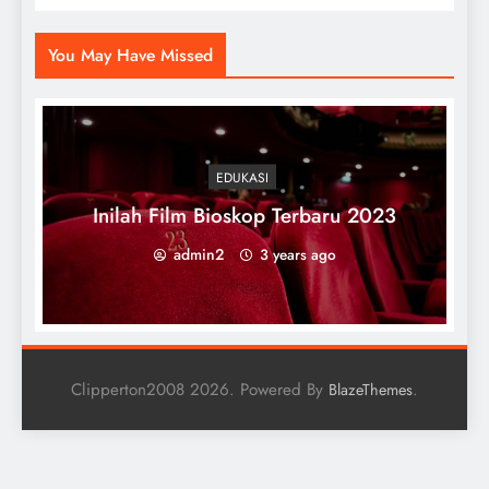
You May Have Missed
EDUKASI
Inilah Film Bioskop Terbaru 2023
admin2
3 years ago
Clipperton2008 2026. Powered By
.
BlazeThemes