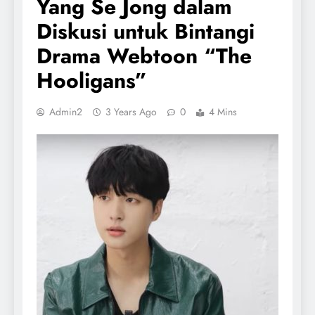
Yang Se Jong dalam
Diskusi untuk Bintangi
Drama Webtoon “The
Hooligans”
Admin2
3 Years Ago
0
4 Mins