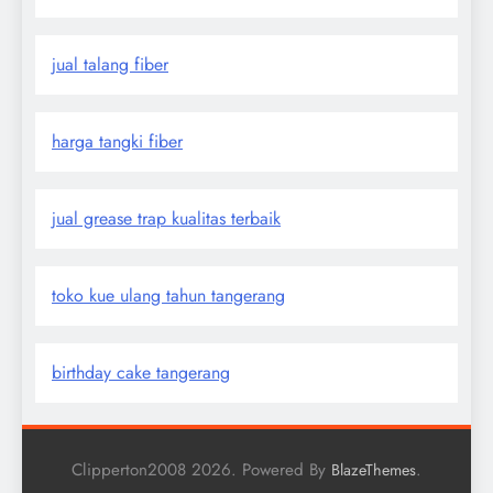
jual talang fiber
harga tangki fiber
jual grease trap kualitas terbaik
toko kue ulang tahun tangerang
birthday cake tangerang
Clipperton2008 2026. Powered By
.
BlazeThemes