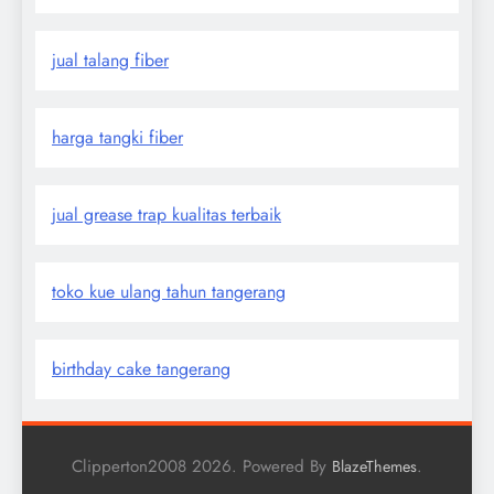
jual talang fiber
harga tangki fiber
jual grease trap kualitas terbaik
toko kue ulang tahun tangerang
birthday cake tangerang
Clipperton2008 2026. Powered By
.
BlazeThemes