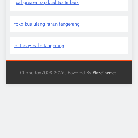
jual grease trap kualitas terbaik
toko kue ulang tahun tangerang
birthday cake tangerang
Clipperton2008 2026. Powered By
.
BlazeThemes