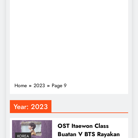
Home
2023
Page 9
Year:
2023
OST Itaewon Class
Buatan V BTS Rayakan
KOREA