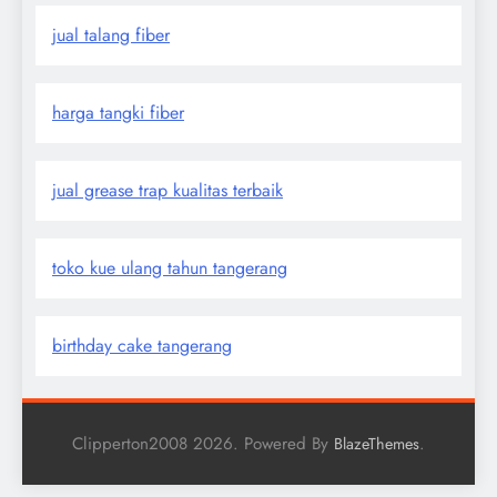
jual talang fiber
harga tangki fiber
jual grease trap kualitas terbaik
toko kue ulang tahun tangerang
birthday cake tangerang
Clipperton2008 2026. Powered By
.
BlazeThemes