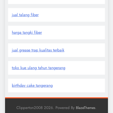
jual talang fiber
harga tangki fiber
jual grease trap kualitas terbaik
toko kue ulang tahun tangerang
birthday cake tangerang
Clipperton2008 2026. Powered By
.
BlazeThemes