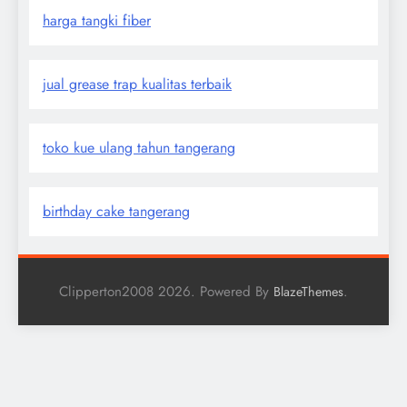
harga tangki fiber
jual grease trap kualitas terbaik
toko kue ulang tahun tangerang
birthday cake tangerang
Clipperton2008 2026. Powered By
.
BlazeThemes