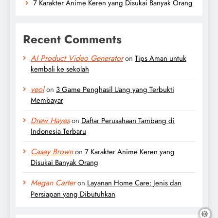
7 Karakter Anime Keren yang Disukai Banyak Orang
Recent Comments
AI Product Video Generator
on
Tips Aman untuk
kembali ke sekolah
veol
on
3 Game Penghasil Uang yang Terbukti
Membayar
Drew Hayes
on
Daftar Perusahaan Tambang di
Indonesia Terbaru
Casey Brown
on
7 Karakter Anime Keren yang
Disukai Banyak Orang
Megan Carter
on
Layanan Home Care: Jenis dan
Persiapan yang Dibutuhkan