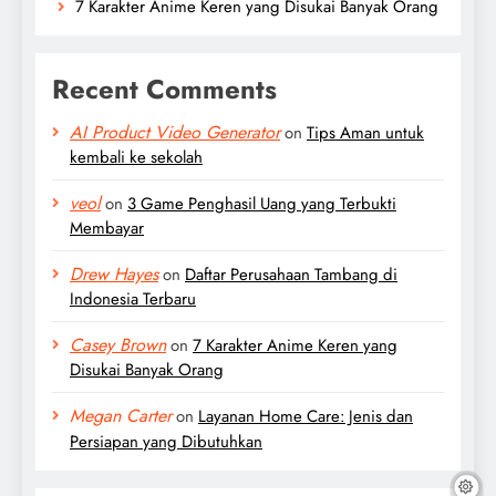
7 Karakter Anime Keren yang Disukai Banyak Orang
Recent Comments
AI Product Video Generator
on
Tips Aman untuk
kembali ke sekolah
veol
on
3 Game Penghasil Uang yang Terbukti
Membayar
Drew Hayes
on
Daftar Perusahaan Tambang di
Indonesia Terbaru
Casey Brown
on
7 Karakter Anime Keren yang
Disukai Banyak Orang
Megan Carter
on
Layanan Home Care: Jenis dan
Persiapan yang Dibutuhkan