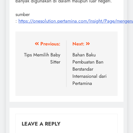
banyak digunakan di dalam maupun luar negeri.
sumber
:
https://onesolution.pertamina.com/Insight/Page/mengen
Post
Previous:
Next:
navigation
Tips Memilih Baby
Bahan Baku
Sitter
Pembuatan Ban
Berstandar
Internasional dari
Pertamina
LEAVE A REPLY