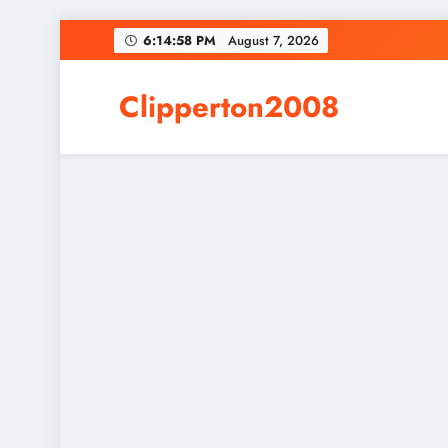
Skip
6:14:59 PM
August 7, 2026
to
content
Clipperton2008
Online News