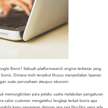
oogle Bisnis? Sebuah platformsearch engine terbesar yang
ik bisnis. Dimana tools tersebut khusus menyediakan layanan
engan suatu perusahaan ataupun ekonomi.
 untuk memungkinkan para pelaku usaha melakukan pengaturan
ra calon customer mengetahui lengkap terkait bisnis apa
pabila kamu penasaran dengan apa saja fitur-fitur yang ada