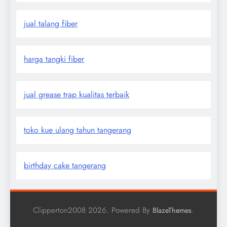
jual talang fiber
harga tangki fiber
jual grease trap kualitas terbaik
toko kue ulang tahun tangerang
birthday cake tangerang
Clipperton2008 2026. Powered By
.
BlazeThemes