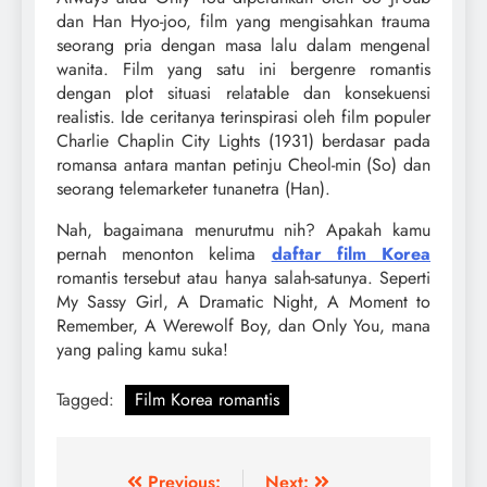
dan Han Hyo-joo, film yang mengisahkan trauma
seorang pria dengan masa lalu dalam mengenal
wanita. Film yang satu ini bergenre romantis
dengan plot situasi relatable dan konsekuensi
realistis. Ide ceritanya terinspirasi oleh film populer
Charlie Chaplin City Lights (1931) berdasar pada
romansa antara mantan petinju Cheol-min (So) dan
seorang telemarketer tunanetra (Han).
Nah, bagaimana menurutmu nih? Apakah kamu
pernah menonton kelima
daftar film Korea
romantis tersebut atau hanya salah-satunya. Seperti
My Sassy Girl, A Dramatic Night, A Moment to
Remember, A Werewolf Boy, dan Only You, mana
yang paling kamu suka!
Tagged:
Film Korea romantis
Previous:
Next: