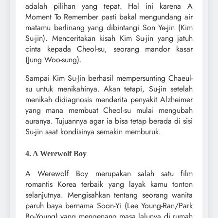
adalah pilihan yang tepat. Hal ini karena A
Moment To Remember pasti bakal mengundang air
matamu berlinang yang dibintangi Son Ye-jin (Kim
Su-jin). Menceritakan kisah Kim Su-jin yang jatuh
cinta kepada Cheol-su, seorang mandor kasar
(Jung Woo-sung).
Sampai Kim Su-Jin berhasil mempersunting Chaeul-
su untuk menikahinya. Akan tetapi, Su-jin setelah
menikah didiagnosis menderita penyakit Alzheimer
yang mana membuat Cheol-su mulai mengubah
auranya. Tujuannya agar ia bisa tetap berada di sisi
Su-jin saat kondisinya semakin memburuk.
4. A Werewolf Boy
A Werewolf Boy merupakan salah satu film
romantis Korea terbaik yang layak kamu tonton
selanjutnya. Mengisahkan tentang seorang wanita
paruh baya bernama Soon-Yi (Lee Young-Ran/Park
Bo-Young) yang mengenang masa lalunya di rumah