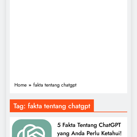
Home
fakta tentang chatgpt
Tag:
fakta tentang chatgpt
5 Fakta Tentang ChatGPT
yang Anda Perlu Ketahui!